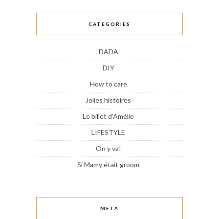
CATEGORIES
DADA
DIY
How to care
Jolies histoires
Le billet d'Amélie
LIFESTYLE
On y va!
Si Mamy était groom
META