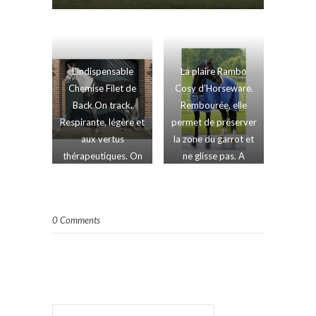
L’indispensable
La plaire Rambo
Chemise Filet de
Cosy d’Horseware.
Back On track.
Rembourée, elle
Respirante, légère et
permet de préserver
aux vertus
la zone du garrot et
thérapeutiques. On
ne glisse pas. A
adore. En vente chez
stopper sur West
West Cheval
Cheval
0 Comments