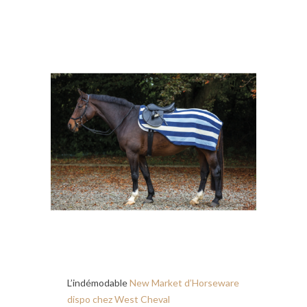
L’indémodable
New Market d’Horseware
dispo chez West Cheval