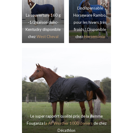
L’indispensable
La couverture 160 g
Horseware Rambo,
-1/2 saison donc-
pour les hivers très
Kentucky disponible
froids ! Disponible
chez
West Cheval
chez
Horsemania
Le super rapport qualité prix de la gamme
Fouganza l
a All Weather 1000 deniers
de chez
Décathlon