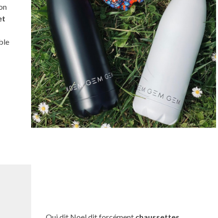
 on
et
ble
Qui dit Noel dit forcément
chaussettes
.