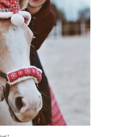
oel ?