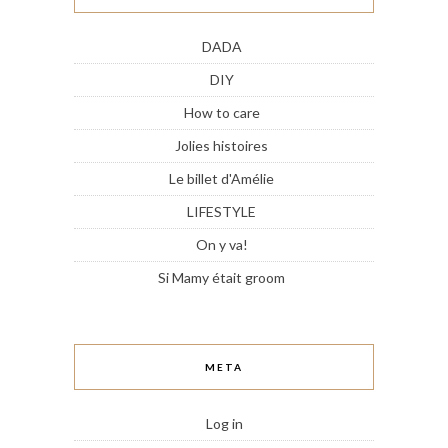
DADA
DIY
How to care
Jolies histoires
Le billet d'Amélie
LIFESTYLE
On y va!
Si Mamy était groom
META
Log in