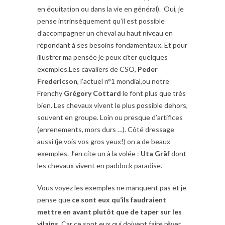
en équitation ou dans la vie en général). Oui, je
pense intrinsèquement qu’il est possible
d’accompagner un cheval au haut niveau en
répondant à ses besoins fondamentaux. Et pour
illustrer ma pensée je peux citer quelques
exemples.Les cavaliers de CSO,
Peder
Fredericson
, l’actuel n°1 mondial,ou notre
Frenchy
Grégory Cottard
le font plus que très
bien. Les chevaux vivent le plus possible dehors,
souvent en groupe. Loin ou presque d’artifices
(enrenements, mors durs …). Côté dressage
aussi (je vois vos gros yeux!) on a de beaux
exemples. J’en cite un à la volée :
Uta Gräf
dont
les chevaux vivent en paddock paradise.
Vous voyez les exemples ne manquent pas et je
pense que
ce sont eux qu’ils faudraient
mettre en avant plutôt que de taper sur les
vilains
. Car ce sont eux qui doivent faire rêver