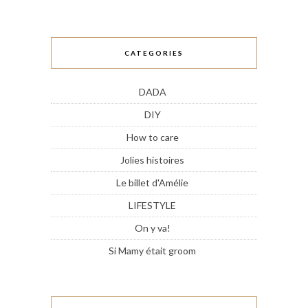
CATEGORIES
DADA
DIY
How to care
Jolies histoires
Le billet d'Amélie
LIFESTYLE
On y va!
Si Mamy était groom